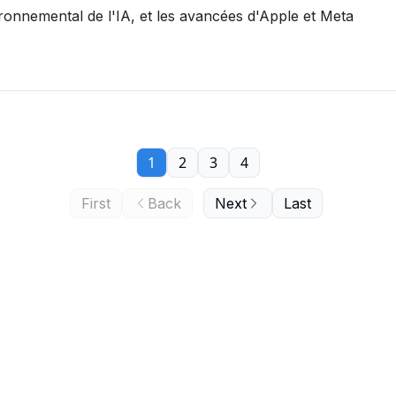
vironnemental de l'IA, et les avancées d'Apple et Meta
1
2
3
4
First
Back
Next
Last