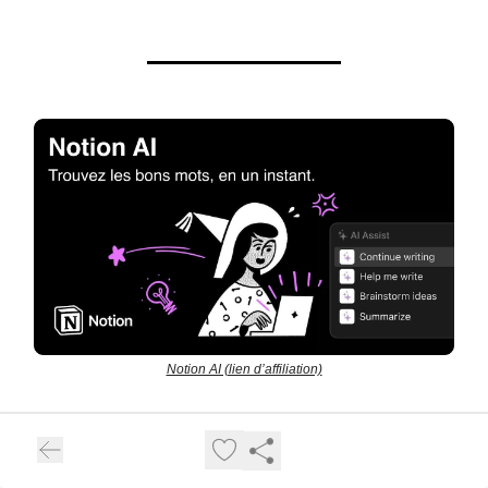
Notion AI (lien d’affiliation)
🙏 Merci de nous lire. À la prochaine !
Pierre + 🤖